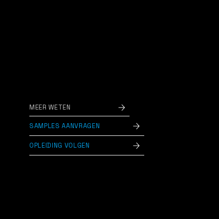
De unieke zelfklevende membranen worden
rechtstreeks zonder hechtprimer op de ondergrond
aangebracht: handig én voordelig. De membranen en
hulpstukken worden thermisch gelast tot
één zuivere, homogene EPDM-toplaag die niets
afgeeft en het regenwater niet bruin kleurt.
MEER WETEN
SAMPLES AANVRAGEN
OPLEIDING VOLGEN