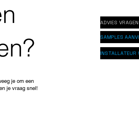
en
ADVIES VRAGEN
pen?
SAMPLES AANV
INSTALLATEUR
weeg je om een
n je vraag snel!