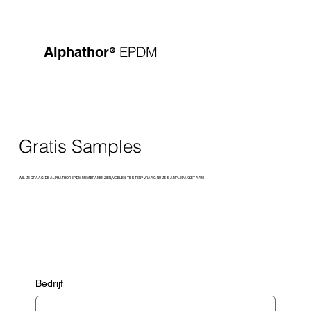
®
EPDM
Alphathor
Gratis Samples
WIL JE GRAAG DE ALPHATHOR EPDM MEMBRANEN ZIEN, VOELEN, TESTEN? VRAAG NU JE SAMPLEPAKKET AAN!
Bedrijf