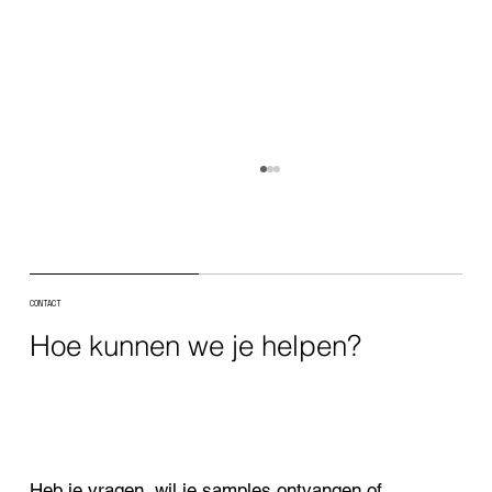
CONTACT
Hoe kunnen we je helpen?
Reflecterende witte Alphathor EPDM op
appartementsgebouw in De Haan
Heb je vragen, wil je samples ontvangen of