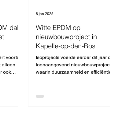
8 jan 2025
PDM dak
Witte EPDM op
et
nieuwbouwproject in
Kapelle-op-den-Bos
tert voortaan
Isoprojects voerde eerder dit jaar dit
t alleen
toonaangevend nieuwbouwproject uit
r ook
waarin duurzaamheid en efficiëntie
zet...
centraal staan. Voor het...