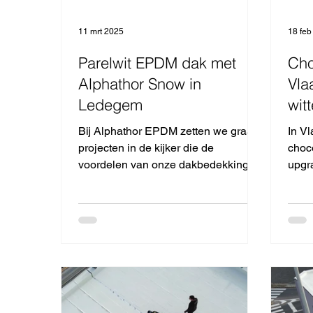
11 mrt 2025
18 feb
Parelwit EPDM dak met
Cho
Alphathor Snow in
Vla
Ledegem
wit
Bij Alphathor EPDM zetten we graag
In V
projecten in de kijker die de
choc
voordelen van onze dakbedekking in
upgr
de praktijk tonen. Een prachtig...
Alph
varian