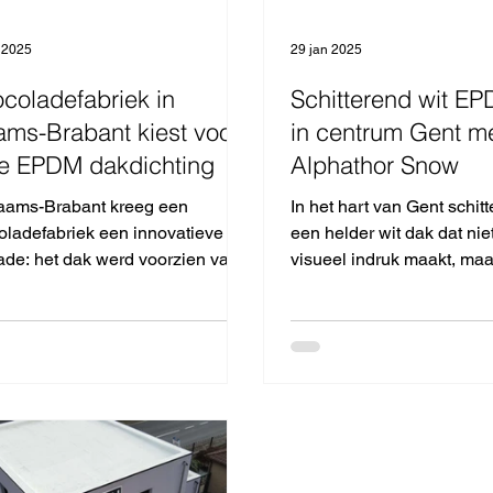
 2025
29 jan 2025
coladefabriek in
Schitterend wit E
ams-Brabant kiest voor
in centrum Gent m
te EPDM dakdichting
Alphathor Snow
laams-Brabant kreeg een
In het hart van Gent schit
oladefabriek een innovatieve
een helder wit dak dat nie
ade: het dak werd voorzien van
visueel indruk maakt, maa
athor Snow, de witte EPDM-
technologisch een slimme 
t....