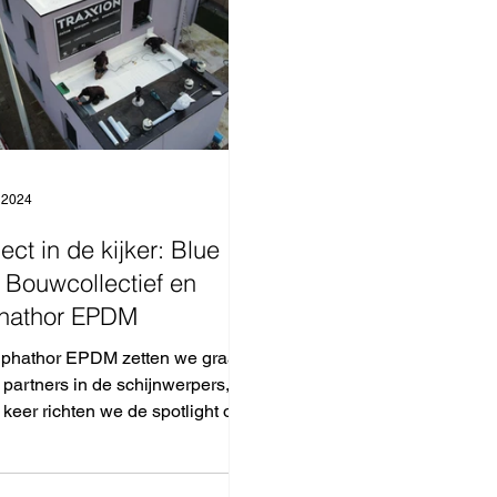
 2024
ject in de kijker: Blue
 Bouwcollectief en
hathor EPDM
Alphathor EPDM zetten we graag
 partners in de schijnwerpers, en
keer richten we de spotlight op
Sky Bouwcollectief....