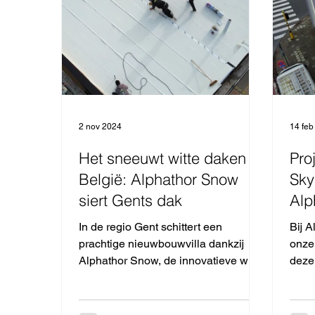
2 nov 2024
14 feb
Het sneeuwt witte daken in
Pro
België: Alphathor Snow
Sky
siert Gents dak
Alp
In de regio Gent schittert een
Bij 
prachtige nieuwbouwvilla dankzij
onze
Alphathor Snow, de innovatieve witte
deze 
EPDM dakbedekking. Bouwbedrijf...
Blue 