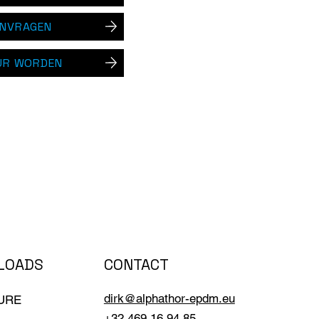
ANVRAGEN
UR WORDEN
CONTACT
LOADS
dirk@alphathor-epdm.eu
URE
+32 469 16 94 85