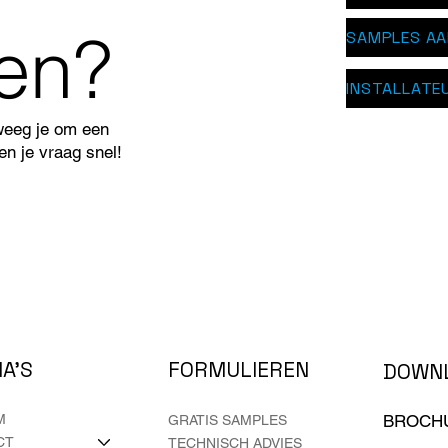
pen?
SAMPLES A
INSTALLATE
weeg je om een
n je vraag snel!
FORMULIEREN
A'S
DOWN
M
BROCH
GRATIS SAMPLES
CT
TECHNISCH ADVIES