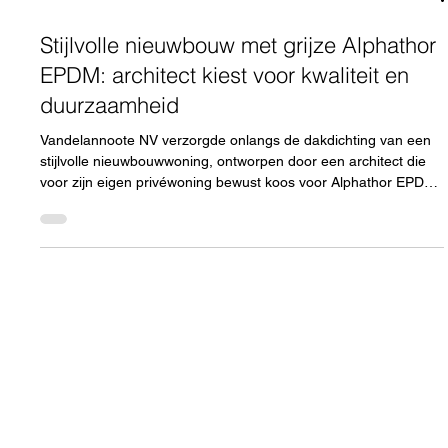
4 nov 2025
Stijlvolle nieuwbouw met grijze Alphathor
EPDM: architect kiest voor kwaliteit en
duurzaamheid
Vandelannoote NV verzorgde onlangs de dakdichting van een
stijlvolle nieuwbouwwoning, ontworpen door een architect die
voor zijn eigen privéwoning bewust koos voor Alphathor EPDM.
Dat vertrouwen zegt alles: wanneer een architect voor zijn
eigen woning bouwt, maakt hij alleen keuzes waar hij volledig
achter staat — in zowel esthetiek als duurzaamheid. Bij deze
woning zorgt het grijze dakvlak voor een elegant, uniform
geheel dat naadloos aansluit bij de architecturale vormgevin