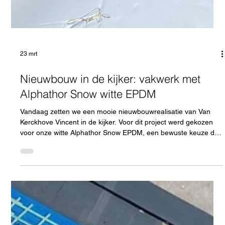
23 mrt
Nieuwbouw in de kijker: vakwerk met
Alphathor Snow witte EPDM
Vandaag zetten we een mooie nieuwbouwrealisatie van Van
Kerckhove Vincent in de kijker. Voor dit project werd gekozen
voor onze witte Alphathor Snow EPDM, een bewuste keuze die
niet alleen esthetisch, maar vooral technisch en duurzaam
sterk onderbouwd is. Dankzij onze gerichte opleiding en
technische ondersteuning op de werf kon het dakteam bij het
eerste project meteen vlot, efficiënt en met vertrouwen aan de
slag met Alphathor. Wij geloven namelijk dat een kwalitatief
produ