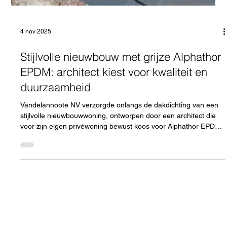
4 nov 2025
Stijlvolle nieuwbouw met grijze Alphathor
EPDM: architect kiest voor kwaliteit en
duurzaamheid
Vandelannoote NV verzorgde onlangs de dakdichting van een
stijlvolle nieuwbouwwoning, ontworpen door een architect die
voor zijn eigen privéwoning bewust koos voor Alphathor EPDM.
Dat vertrouwen zegt alles: wanneer een architect voor zijn
eigen woning bouwt, maakt hij alleen keuzes waar hij volledig
achter staat — in zowel esthetiek als duurzaamheid. Bij deze
woning zorgt het grijze dakvlak voor een elegant, uniform