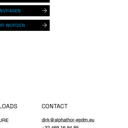
ANVRAGEN
UR WORDEN
CONTACT
LOADS
dirk@alphathor-epdm.eu
URE
+32 469 16 94 85