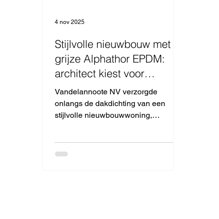
4 nov 2025
Stijlvolle nieuwbouw met
grijze Alphathor EPDM:
architect kiest voor
kwaliteit en duurzaamheid
Vandelannoote NV verzorgde
onlangs de dakdichting van een
stijlvolle nieuwbouwwoning,
ontworpen door een architect die
voor zijn eigen privéwoning bewust
koos voor Alphathor EPDM. Dat
vertrouwen zegt alles: wanneer een
architect voor zijn eigen woning
bouwt, maakt hij alleen keuzes waar
hij volledig achter staat — in zowel
esthetiek als duurzaamheid. Bij deze