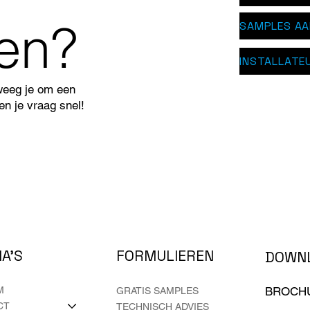
pen?
SAMPLES A
INSTALLATE
weeg je om een
n je vraag snel!
FORMULIEREN
A'S
DOWN
M
BROCH
GRATIS SAMPLES
CT
TECHNISCH ADVIES