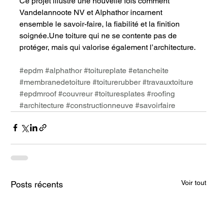
Ce projet illustre une nouvelle fois comment 
Vandelannoote NV et Alphathor incarnent 
ensemble le savoir-faire, la fiabilité et la finition 
soignée.Une toiture qui ne se contente pas de 
protéger, mais qui valorise également l’architecture.
#epdm
#alphathor
#toitureplate
#etancheite
#membranedetoiture
#toiturerubber
#travauxtoiture
#epdmroof
#couvreur
#toituresplates
#roofing
#architecture
#constructionneuve
#savoirfaire
Voir tout
Posts récents